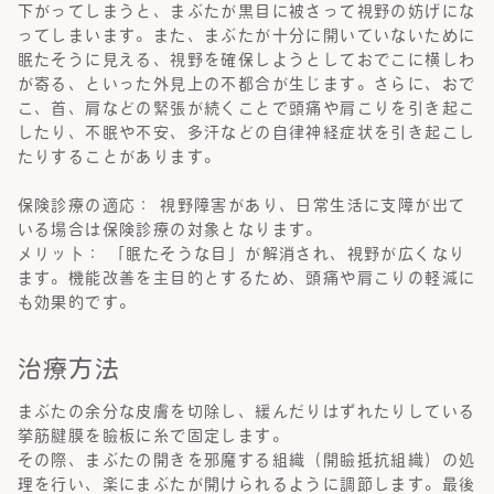
下がってしまうと、まぶたが黒目に被さって視野の妨げにな
ってしまいます。また、まぶたが十分に開いていないために
眠たそうに見える、視野を確保しようとしておでこに横しわ
が寄る、といった外見上の不都合が生じます。さらに、おで
こ、首、肩などの緊張が続くことで頭痛や肩こりを引き起こ
したり、不眠や不安、多汗などの自律神経症状を引き起こし
たりすることがあります。
保険診療の適応： 視野障害があり、日常生活に支障が出て
いる場合は保険診療の対象となります。
メリット： 「眠たそうな目」が解消され、視野が広くなり
ます。機能改善を主目的とするため、頭痛や肩こりの軽減に
も効果的です。
治療方法
まぶたの余分な皮膚を切除し、緩んだりはずれたりしている
挙筋腱膜を瞼板に糸で固定します。
その際、まぶたの開きを邪魔する組織（開瞼抵抗組織）の処
理を行い、楽にまぶたが開けられるように調節します。最後